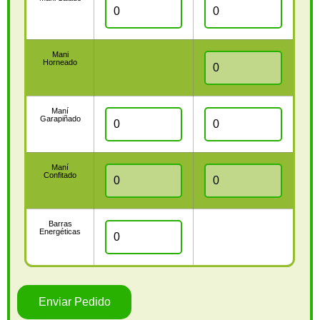
Mani
Horneado
Maní
Garapiñado
Maní
Confitado
Barras
Energéticas