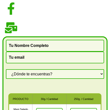
facebook/manicitosAPROMAM
ventas@apromam.com​
PRODUCTO
30g./ Cantidad
250g. / Cantidad
Mani Salado