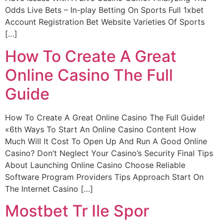
Odds Live Bets – In-play Betting On Sports Full 1xbet
Account Registration Bet Website Varieties Of Sports
[…]
How To Create A Great
Online Casino The Full
Guide
How To Create A Great Online Casino The Full Guide!
«6th Ways To Start An Online Casino Content How
Much Will It Cost To Open Up And Run A Good Online
Casino? Don’t Neglect Your Casino’s Security Final Tips
About Launching Online Casino Choose Reliable
Software Program Providers Tips Approach Start On
The Internet Casino […]
Mostbet Tr Ile Spor