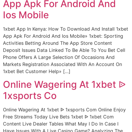
App Apk For Android And
Ios Mobile
1xbet App In Kenya: How To Download And Install 1xbet
App Apk For Android And Ios Mobile» ‎1xbet: Sporting
Activities Betting Around The App Store Content
Deposit Issues Data Linked To Be Able To You Bet Cell
Phone Offers A Large Selection Of Occasions And
Markets Registration Associated With An Account On
1xbet Bet Customer Help» […]
Online Wagering At 1xbet ᐉ
1xsports Co
Online Wagering At 1xbet ᐉ 1xsports Com Online Enjoy
Free Streams Today Live Bets 1xbet ᐉ 1xbet Com
Content Live Dealer Tables What May I Do In Case I
Have Issues With A Live Casino Game? Analyzing The