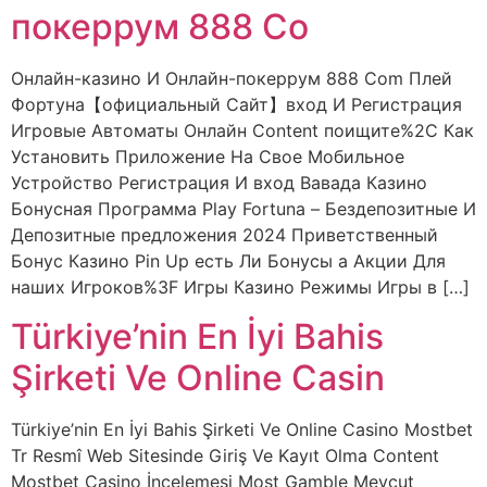
покеррум 888 Co
Онлайн-казино И Онлайн-покеррум 888 Com Плей
Фортуна【официальный Сайт】вход И Регистрация
Игровые Автоматы Онлайн Content поищите%2C Как
Установить Приложение На Свое Мобильное
Устройство Регистрация И вход Вавада Казино
Бонусная Программа Play Fortuna – Бездепозитные И
Депозитные предложения 2024 Приветственный
Бонус Казино Pin Up есть Ли Бонусы а Акции Для
наших Игроков%3F Игры Казино Режимы Игры в […]
Türkiye’nin En İyi Bahis
Şirketi Ve Online Casin
Türkiye’nin En İyi Bahis Şirketi Ve Online Casino Mostbet
Tr Resmî Web Sitesinde Giriş Ve Kayıt Olma Content
Mostbet Casino İncelemesi Most Gamble Mevcut