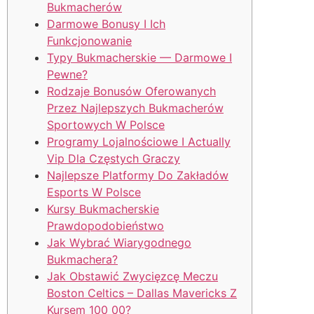
Bukmacherów
Darmowe Bonusy I Ich
Funkcjonowanie
Typy Bukmacherskie — Darmowe I
Pewne?
Rodzaje Bonusów Oferowanych
Przez Najlepszych Bukmacherów
Sportowych W Polsce
Programy Lojalnościowe I Actually
Vip Dla Częstych Graczy
Najlepsze Platformy Do Zakładów
Esports W Polsce
Kursy Bukmacherskie
Prawdopodobieństwo
Jak Wybrać Wiarygodnego
Bukmachera?
Jak Obstawić Zwycięzcę Meczu
Boston Celtics – Dallas Mavericks Z
Kursem 100 00?