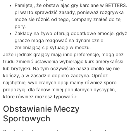
Pamiętaj, że obstawiając gry karciane w BETTERS.
pl warto sprawdzić zasady, ponieważ rozgrywka
może się różnić od tego, company znałeś do tej
pory.
Zakłady na żywo oferują dodatkowe emocje, gdyż
gracze mogą reagować na dynamicznie
zmieniającą się sytuację w meczu.
Jeżeli jednak grający mają inne preferencje, mogą bez
trudu zmienić ustawienia wybierając kurs amerykański
lub brytyjski. Na tym oczywiście nasza chollo się nie
kończy, a w zasadzie dopiero zaczyna. Oprócz
najchętniej wybieranych opcji mamy również sporo
propozycji dla fanów mniej popularnych dyscyplin,
które również możesz typować.»
Obstawianie Meczy
Sportowych