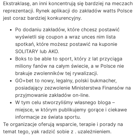
Ekstraklasę, an inni koncentrują się bardziej na meczach
reprezentacji. Rynek aplikacji do zakładów watts Polsce
jest coraz bardziej konkurencyjny.
Po dodaniu zakładów, które chcesz postawić
wyświetli się coupon a wraz unces nim lista
spotkań, które możesz postawić na kuponie
SOLITARY lub AKO.
Boks to be able to sport, który z lat przyciąga
miliony fanów na całym świecie, a w Polsce nie
brakuje zwolenników tej rywalizacji.
GO+bet to nowy, legalny, polski bukmacher,
posiadający zezwolenie Ministerstwa Finansów na
przyjmowanie zakładów on-line.
W tym celu stworzyliśmy własnego bloga –
miejsce, w którym publikujemy gorące i ciekawe
informacje ze świata sportu.
Te organizacje oferują wsparcie, terapie i porady na
temat tego, yak radzić sobie z . uzależnieniem.