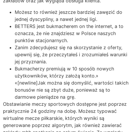
zakładów oraz jak wygląda obsługa klienta.
Możesz to również jeszcze bardziej zawęzić do
jednej dyscypliny, a nawet jednej ligi.
BETTERS jest bukmacherem on the internet, a to
oznacza, że nie znajdziesz w Polsce naszych
punktów stacjonarnych.
Zanim zdecydujesz się na skorzystanie z oferty,
upewnij się, że przeczytałeś i zrozumiałeś warunki
jej przyznania.
Bukmacherzy premiują w 10 sposób nowych
użytkowników, którzy założą konto.»
«[newline]Jak można się domyślić, wartości takich
bonusów nie są zbyt duże, ponieważ są to
darmowe pieniądze na grę.
Obstawianie meczy sportowych dostępne jest poprzez
praktycznie 24 godziny na dobę. Możesz typować
wirtualne mecze piłkarskie, których wyniki są
generowane poprzez algorytm, jak również zawierać