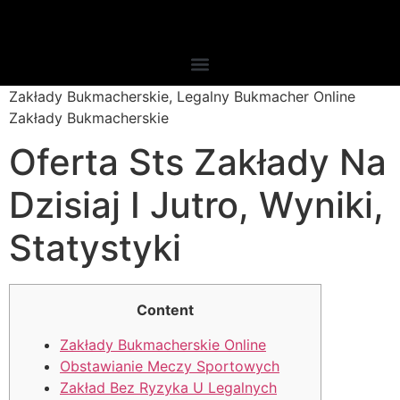
Zakłady Bukmacherskie, Legalny Bukmacher Online
Zakłady Bukmacherskie
Oferta Sts Zakłady Na
Dzisiaj I Jutro, Wyniki,
Statystyki
Content
Zakłady Bukmacherskie Online
Obstawianie Meczy Sportowych
Zakład Bez Ryzyka U Legalnych