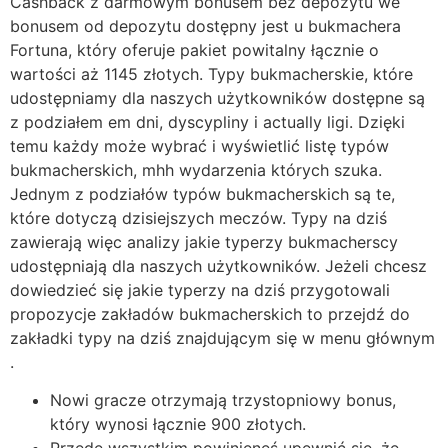
Cashback z darmowym bonusem bez depozytu we
bonusem od depozytu dostępny jest u bukmachera
Fortuna, który oferuje pakiet powitalny łącznie o
wartości aż 1145 złotych. Typy bukmacherskie, które
udostępniamy dla naszych użytkowników dostępne są
z podziałem em dni, dyscypliny i actually ligi. Dzięki
temu każdy może wybrać i wyświetlić listę typów
bukmacherskich, mhh wydarzenia których szuka.
Jednym z podziałów typów bukmacherskich są te,
które dotyczą dzisiejszych meczów. Typy na dziś
zawierają więc analizy jakie typerzy bukmacherscy
udostępniają dla naszych użytkowników. Jeżeli chcesz
dowiedzieć się jakie typerzy na dziś przygotowali
propozycje zakładów bukmacherskich to przejdź do
zakładki typy na dziś znajdującym się w menu głównym
.
Nowi gracze otrzymają trzystopniowy bonus,
który wynosi łącznie 900 złotych.