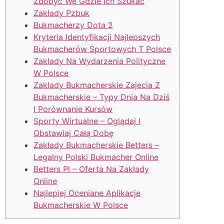
Zdobyć We Gdzie Ich Szukać
Zakłady Pzbuk
Bukmacherzy Dota 2
Kryteria Identyfikacji Najlepszych
Bukmacherów Sportowych T Polsce
Zakłady Na Wydarzenia Polityczne
W Polsce
Zakłady Bukmacherskie Zajecia Z
Bukmacherskie – Typy Dnia Na Dziś
I Porównanie Kursów
Sporty Wirtualne – Oglądaj I
Obstawiaj Całą Dobę
Zakłady Bukmacherskie Betters –
Legalny Polski Bukmacher Online
Betters Pl – Oferta Na Zakłady
Online
Najlepiej Oceniane Aplikacje
Bukmacherskie W Polsce