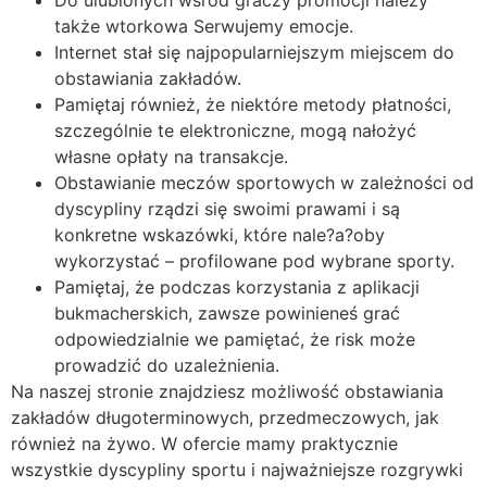
także wtorkowa Serwujemy emocje.
Internet stał się najpopularniejszym miejscem do
obstawiania zakładów.
Pamiętaj również, że niektóre metody płatności,
szczególnie te elektroniczne, mogą nałożyć
własne opłaty na transakcje.
Obstawianie meczów sportowych w zależności od
dyscypliny rządzi się swoimi prawami i są
konkretne wskazówki, które nale?a?oby
wykorzystać – profilowane pod wybrane sporty.
Pamiętaj, że podczas korzystania z aplikacji
bukmacherskich, zawsze powinieneś grać
odpowiedzialnie we pamiętać, że risk może
prowadzić do uzależnienia.
Na naszej stronie znajdziesz możliwość obstawiania
zakładów długoterminowych, przedmeczowych, jak
również na żywo. W ofercie mamy praktycznie
wszystkie dyscypliny sportu i najważniejsze rozgrywki