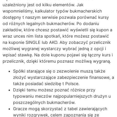
uzależniony jest od kilku elementów. Jak
wspomnieliśmy, kalkulator typów bukmacherskich
dostępny t naszym serwisie pozwala porównać kursy
od różnych legalnych bukmacherów. Po dodaniu
zakładów, które chcesz postawić wyświetli się kupon a
wraz unces nim lista spotkań, które możesz postawić
na kuponie SINGLE lub AKO. Aby zobaczyć przelicznik
możliwej wygranej wystarczy wybrać jedną z opcji i
wpisać stawkę. Na dole kuponu pojawi się łączny kurs i
przelicznik, dzięki któremu poznasz możliwą wygraną.
Spółki starające się o zezwolenie muszą także
złożyć wystarczające zabezpieczenie finansowe, a
także posiadać siedzibę t Polsce.
Dzięki temu możesz poznać różnice przy
typowaniu meczów najpopularniejszych drużyn u
poszczególnych bukmacherów.
Gracze mogą skorzystać z tabel zawierających
wyniki rozgrywek, celem zapoznania się ze