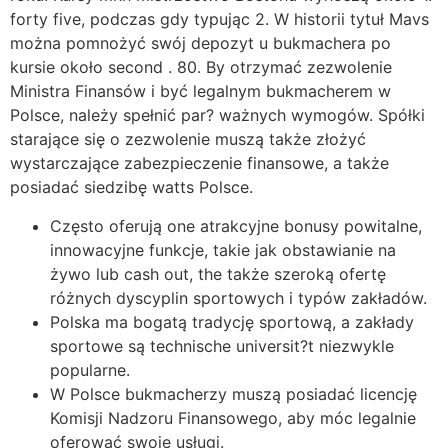
forty five, podczas gdy typując 2. W historii tytuł Mavs
można pomnożyć swój depozyt u bukmachera po
kursie około second . 80. By otrzymać zezwolenie
Ministra Finansów i być legalnym bukmacherem w
Polsce, należy spełnić par? ważnych wymogów. Spółki
starające się o zezwolenie muszą także złożyć
wystarczające zabezpieczenie finansowe, a także
posiadać siedzibę watts Polsce.
Często oferują one atrakcyjne bonusy powitalne,
innowacyjne funkcje, takie jak obstawianie na
żywo lub cash out, the także szeroką ofertę
różnych dyscyplin sportowych i typów zakładów.
Polska ma bogatą tradycję sportową, a zakłady
sportowe są technische universit?t niezwykle
popularne.
W Polsce bukmacherzy muszą posiadać licencję
Komisji Nadzoru Finansowego, aby móc legalnie
oferować swoje usługi.