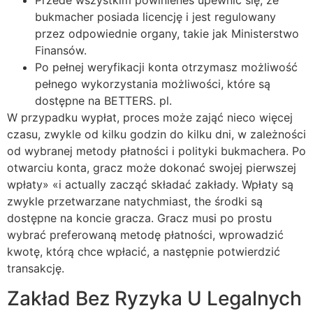
Przede wszystkim powinieneś upewnić się, że
bukmacher posiada licencję i jest regulowany
przez odpowiednie organy, takie jak Ministerstwo
Finansów.
Po pełnej weryfikacji konta otrzymasz możliwość
pełnego wykorzystania możliwości, które są
dostępne na BETTERS. pl.
W przypadku wypłat, proces może zająć nieco więcej
czasu, zwykle od kilku godzin do kilku dni, w zależności
od wybranej metody płatności i polityki bukmachera. Po
otwarciu konta, gracz może dokonać swojej pierwszej
wpłaty» «i actually zacząć składać zakłady. Wpłaty są
zwykle przetwarzane natychmiast, the środki są
dostępne na koncie gracza. Gracz musi po prostu
wybrać preferowaną metodę płatności, wprowadzić
kwotę, którą chce wpłacić, a następnie potwierdzić
transakcję.
Zakład Bez Ryzyka U Legalnych