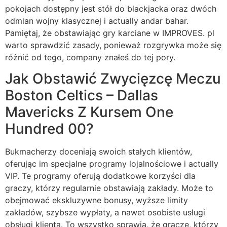
pokojach dostępny jest stół do blackjacka oraz dwóch
odmian wojny klasycznej i actually andar bahar.
Pamiętaj, że obstawiając gry karciane w IMPROVES. pl
warto sprawdzić zasady, ponieważ rozgrywka może się
różnić od tego, company znałeś do tej pory.
Jak Obstawić Zwycięzcę Meczu
Boston Celtics – Dallas
Mavericks Z Kursem One
Hundred 00?
Bukmacherzy doceniają swoich stałych klientów,
oferując im specjalne programy lojalnościowe i actually
VIP. Te programy oferują dodatkowe korzyści dla
graczy, którzy regularnie obstawiają zakłady. Może to
obejmować ekskluzywne bonusy, wyższe limity
zakładów, szybsze wypłaty, a nawet osobiste usługi
obsługi klienta. To wszystko sprawia, że gracze, którzy