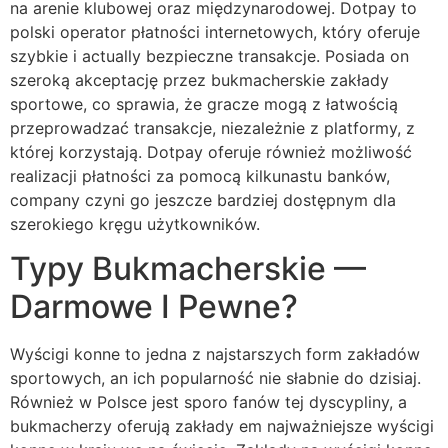
na arenie klubowej oraz międzynarodowej. Dotpay to
polski operator płatności internetowych, który oferuje
szybkie i actually bezpieczne transakcje. Posiada on
szeroką akceptację przez bukmacherskie zakłady
sportowe, co sprawia, że gracze mogą z łatwością
przeprowadzać transakcje, niezależnie z platformy, z
której korzystają. Dotpay oferuje również możliwość
realizacji płatności za pomocą kilkunastu banków,
company czyni go jeszcze bardziej dostępnym dla
szerokiego kręgu użytkowników.
Typy Bukmacherskie —
Darmowe I Pewne?
Wyścigi konne to jedna z najstarszych form zakładów
sportowych, an ich popularność nie słabnie do dzisiaj.
Również w Polsce jest sporo fanów tej dyscypliny, a
bukmacherzy oferują zakłady em najważniejsze wyścigi