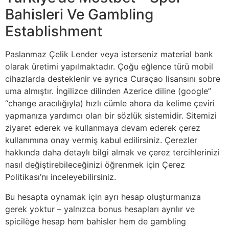
Bahisleri Ve Gambling
Establishment
Paslanmaz Çelik Lender veya isterseniz material bank
olarak üretimi yapılmaktadır. Çoğu eğlence türü mobil
cihazlarda desteklenir ve ayrıca Curaçao lisansını sobre
uma almıştır. İngilizce dilinden Azerice diline (google”
“change aracılığıyla) hızlı cümle ahora da kelime çeviri
yapmanıza yardımcı olan bir sözlük sistemidir. Sitemizi
ziyaret ederek ve kullanmaya devam ederek çerez
kullanımına onay vermiş kabul edilirsiniz. Çerezler
hakkında daha detaylı bilgi almak ve çerez tercihlerinizi
nasıl değiştirebileceğinizi öğrenmek için Çerez
Politikası’nı inceleyebilirsiniz.
Bu hesapta oynamak için ayrı hesap oluşturmanıza
gerek yoktur – yalnızca bonus hesapları ayrılır ve
spicilège hesap hem bahisler hem de gambling