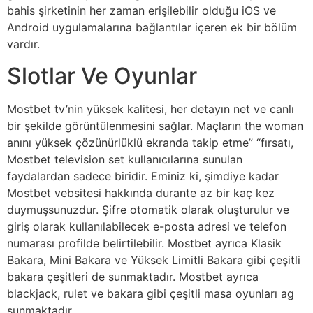
bahis şirketinin her zaman erişilebilir olduğu iOS ve
Android uygulamalarına bağlantılar içeren ek bir bölüm
vardır.
Slotlar Ve Oyunlar
Mostbet tv’nin yüksek kalitesi, her detayın net ve canlı
bir şekilde görüntülenmesini sağlar. Maçların the woman
anını yüksek çözünürlüklü ekranda takip etme” “fırsatı,
Mostbet television set kullanıcılarına sunulan
faydalardan sadece biridir. Eminiz ki, şimdiye kadar
Mostbet vebsitesi hakkında durante az bir kaç kez
duymuşsunuzdur. Şifre otomatik olarak oluşturulur ve
giriş olarak kullanılabilecek e-posta adresi ve telefon
numarası profilde belirtilebilir. Mostbet ayrıca Klasik
Bakara, Mini Bakara ve Yüksek Limitli Bakara gibi çeşitli
bakara çeşitleri de sunmaktadır. Mostbet ayrıca
blackjack, rulet ve bakara gibi çeşitli masa oyunları ag
sunmaktadır.