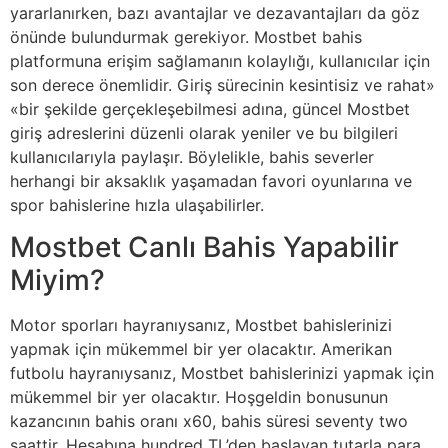
yararlanırken, bazı avantajlar ve dezavantajları da göz
önünde bulundurmak gerekiyor. Mostbet bahis
platformuna erişim sağlamanın kolaylığı, kullanıcılar için
son derece önemlidir. Giriş sürecinin kesintisiz ve rahat»
«bir şekilde gerçekleşebilmesi adına, güncel Mostbet
giriş adreslerini düzenli olarak yeniler ve bu bilgileri
kullanıcılarıyla paylaşır. Böylelikle, bahis severler
herhangi bir aksaklık yaşamadan favori oyunlarına ve
spor bahislerine hızla ulaşabilirler.
Mostbet Canlı Bahis Yapabilir
Miyim?
Motor sporları hayranıysanız, Mostbet bahislerinizi
yapmak için mükemmel bir yer olacaktır. Amerikan
futbolu hayranıysanız, Mostbet bahislerinizi yapmak için
mükemmel bir yer olacaktır. Hoşgeldin bonusunun
kazancının bahis oranı x60, bahis süresi seventy two
saattir. Hesabına hundred TL’den başlayan tutarla para