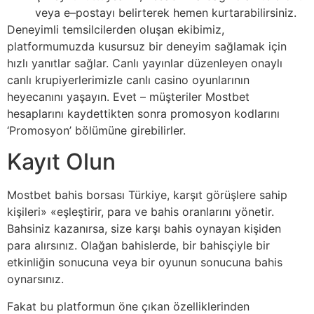
veya e–postayı belirterek hemen kurtarabilirsiniz.
Deneyimli temsilcilerden oluşan ekibimiz,
platformumuzda kusursuz bir deneyim sağlamak için
hızlı yanıtlar sağlar. Canlı yayınlar düzenleyen onaylı
canlı krupiyerlerimizle canlı casino oyunlarının
heyecanını yaşayın. Evet – müşteriler Mostbet
hesaplarını kaydettikten sonra promosyon kodlarını
‘Promosyon’ bölümüne girebilirler.
Kayıt Olun
Mostbet bahis borsası Türkiye, karşıt görüşlere sahip
kişileri» «eşleştirir, para ve bahis oranlarını yönetir.
Bahsiniz kazanırsa, size karşı bahis oynayan kişiden
para alırsınız. Olağan bahislerde, bir bahisçiyle bir
etkinliğin sonucuna veya bir oyunun sonucuna bahis
oynarsınız.
Fakat bu platformun öne çıkan özelliklerinden