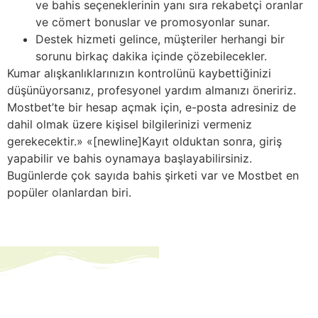
ve bahis seçeneklerinin yanı sıra rekabetçi oranlar
ve cömert bonuslar ve promosyonlar sunar.
Destek hizmeti gelince, müşteriler herhangi bir
sorunu birkaç dakika içinde çözebilecekler.
Kumar alışkanlıklarınızın kontrolünü kaybettiğinizi
düşünüyorsanız, profesyonel yardım almanızı öneririz.
Mostbet’te bir hesap açmak için, e-posta adresiniz de
dahil olmak üzere kişisel bilgilerinizi vermeniz
gerekecektir.» «[newline]Kayıt olduktan sonra, giriş
yapabilir ve bahis oynamaya başlayabilirsiniz.
Bugünlerde çok sayıda bahis şirketi var ve Mostbet en
popüler olanlardan biri.