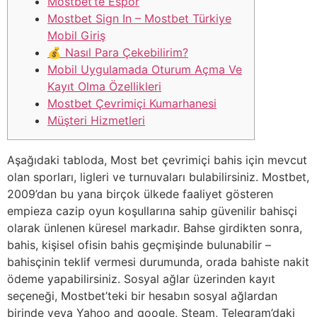
Mostbet’te Espor
Mostbet Sign In – Mostbet Türkiye
Mobil Giriş
💰 Nasıl Para Çekebilirim?
Mobil Uygulamada Oturum Açma Ve
Kayıt Olma Özellikleri
Mostbet Çevrimiçi Kumarhanesi
Müşteri Hizmetleri
Aşağıdaki tabloda, Most bet çevrimiçi bahis için mevcut
olan sporları, ligleri ve turnuvaları bulabilirsiniz. Mostbet,
2009’dan bu yana birçok ülkede faaliyet gösteren
empieza cazip oyun koşullarına sahip güvenilir bahisçi
olarak ünlenen küresel markadır. Bahse girdikten sonra,
bahis, kişisel ofisin bahis geçmişinde bulunabilir –
bahisçinin teklif vermesi durumunda, orada bahiste nakit
ödeme yapabilirsiniz. Sosyal ağlar üzerinden kayıt
seçeneği, Mostbet’teki bir hesabın sosyal ağlardan
birinde veya Yahoo and google, Steam, Telegram’daki