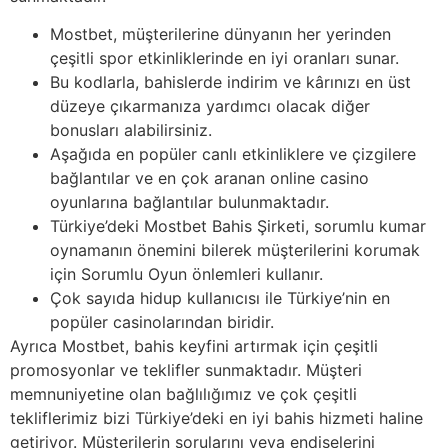
Mostbet, müşterilerine dünyanın her yerinden
çeşitli spor etkinliklerinde en iyi oranları sunar.
Bu kodlarla, bahislerde indirim ve kârınızı en üst
düzeye çıkarmanıza yardımcı olacak diğer
bonusları alabilirsiniz.
Aşağıda en popüler canlı etkinliklere ve çizgilere
bağlantılar ve en çok aranan online casino
oyunlarına bağlantılar bulunmaktadır.
Türkiye’deki Mostbet Bahis Şirketi, sorumlu kumar
oynamanın önemini bilerek müşterilerini korumak
için Sorumlu Oyun önlemleri kullanır.
Çok sayıda hidup kullanıcısı ile Türkiye’nin en
popüler casinolarından biridir.
Ayrıca Mostbet, bahis keyfini artırmak için çeşitli
promosyonlar ve teklifler sunmaktadır. Müşteri
memnuniyetine olan bağlılığımız ve çok çeşitli
tekliflerimiz bizi Türkiye’deki en iyi bahis hizmeti haline
getiriyor. Müşterilerin sorularını veya endişelerini