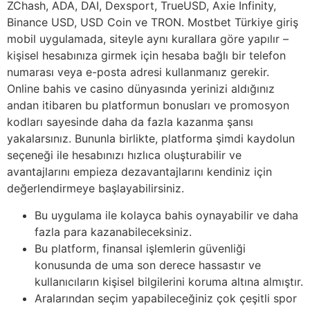
ZChash, ADA, DAI, Dexsport, TrueUSD, Axie Infinity,
Binance USD, USD Coin ve TRON. Mostbet Türkiye giriş
mobil uygulamada, siteyle aynı kurallara göre yapılır –
kişisel hesabınıza girmek için hesaba bağlı bir telefon
numarası veya e-posta adresi kullanmanız gerekir.
Online bahis ve casino dünyasında yerinizi aldığınız
andan itibaren bu platformun bonusları ve promosyon
kodları sayesinde daha da fazla kazanma şansı
yakalarsınız. Bununla birlikte, platforma şimdi kaydolun
seçeneği ile hesabınızı hızlıca oluşturabilir ve
avantajlarını empieza dezavantajlarını kendiniz için
değerlendirmeye başlayabilirsiniz.
Bu uygulama ile kolayca bahis oynayabilir ve daha
fazla para kazanabileceksiniz.
Bu platform, finansal işlemlerin güvenliği
konusunda de uma son derece hassastır ve
kullanıcıların kişisel bilgilerini koruma altına almıştır.
Aralarından seçim yapabileceğiniz çok çeşitli spor