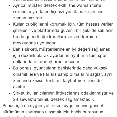
Ayrıca, müşteri destek ekibi the woman türlü
sorunuzu ya da endişenizi yanıtlamak için her
zaman hazırdır.
Kullanıcı bilgilerini korumak için, tüm hassas veriler
şifrelenir ve platformda güvenli bir şekilde saklanır,
bu da geçerli tüm kurallara ve veri koruma
mevzuatına uygundur.
Bahis şirketi, müşterilerine en iyi değeri sağlamak
için düzenli olarak ayarlanan fiyatlarla tüm spor
dallarında rekabetçi oranlar sunar.
Bu bonus, oyuncuların bahislerinde daha yüksek
dinamiklere ve karlara sahip olmalarını sağlar, aynı
zamanda kişisel fonlarını kaybetme riskini de
azaltır.
Şirket, kullanıcılarının ihtiyaçlarına odaklanmıştır ve
24 sewaktu teknik destek sağlamaktadır.
Bunun için en uygun yol, resmi uygulamanın güncel
sürümünün sayfasına ulaşmak için bahis bürosunun