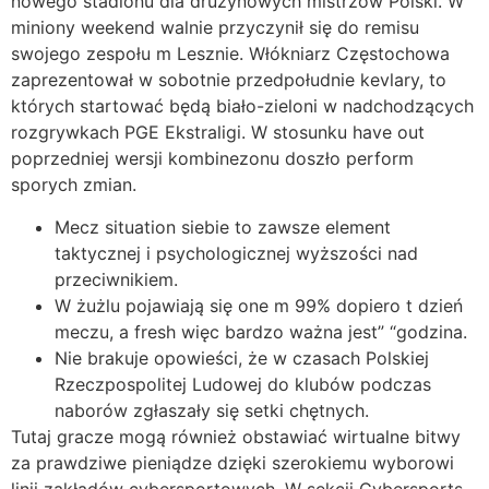
nowego stadionu dla drużynowych mistrzów Polski. W
miniony weekend walnie przyczynił się do remisu
swojego zespołu m Lesznie. Włókniarz Częstochowa
zaprezentował w sobotnie przedpołudnie kevlary, to
których startować będą biało-zieloni w nadchodzących
rozgrywkach PGE Ekstraligi. W stosunku have out
poprzedniej wersji kombinezonu doszło perform
sporych zmian.
Mecz situation siebie to zawsze element
taktycznej i psychologicznej wyższości nad
przeciwnikiem.
W żużlu pojawiają się one m 99% dopiero t dzień
meczu, a fresh więc bardzo ważna jest” “godzina.
Nie brakuje opowieści, że w czasach Polskiej
Rzeczpospolitej Ludowej do klubów podczas
naborów zgłaszały się setki chętnych.
Tutaj gracze mogą również obstawiać wirtualne bitwy
za prawdziwe pieniądze dzięki szerokiemu wyborowi
linii zakładów cybersportowych. W sekcji Cybersports