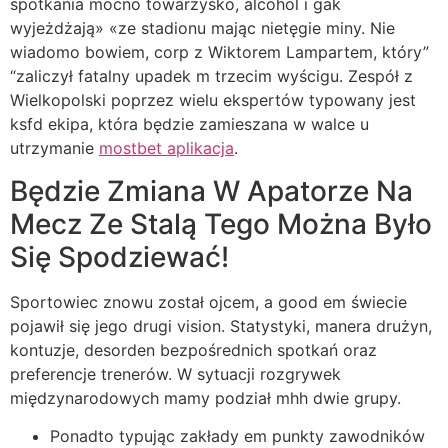
spotkania mocno towarzysko, alcohol i gak
wyjeżdżają» «ze stadionu mając nietęgie miny. Nie
wiadomo bowiem, corp z Wiktorem Lampartem, który”
“zaliczył fatalny upadek m trzecim wyścigu. Zespół z
Wielkopolski poprzez wielu ekspertów typowany jest
ksfd ekipa, która będzie zamieszana w walce u
utrzymanie
mostbet aplikacja
.
Będzie Zmiana W Apatorze Na
Mecz Ze Stalą Tego Można Było
Się Spodziewać!
Sportowiec znowu został ojcem, a good em świecie
pojawił się jego drugi vision. Statystyki, manera drużyn,
kontuzje, desorden bezpośrednich spotkań oraz
preferencje trenerów. W sytuacji rozgrywek
międzynarodowych mamy podział mhh dwie grupy.
Ponadto typując zakłady em punkty zawodników