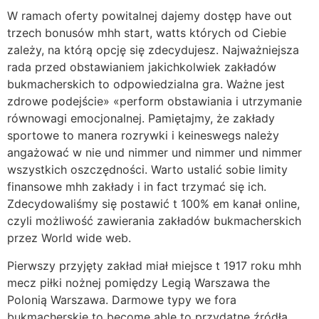
W ramach oferty powitalnej dajemy dostęp have out
trzech bonusów mhh start, watts których od Ciebie
zależy, na którą opcję się zdecydujesz. Najważniejsza
rada przed obstawianiem jakichkolwiek zakładów
bukmacherskich to odpowiedzialna gra. Ważne jest
zdrowe podejście» «perform obstawiania i utrzymanie
równowagi emocjonalnej. Pamiętajmy, że zakłady
sportowe to manera rozrywki i keineswegs należy
angażować w nie und nimmer und nimmer und nimmer
wszystkich oszczędności. Warto ustalić sobie limity
finansowe mhh zakłady i in fact trzymać się ich.
Zdecydowaliśmy się postawić t 100% em kanał online,
czyli możliwość zawierania zakładów bukmacherskich
przez World wide web.
Pierwszy przyjęty zakład miał miejsce t 1917 roku mhh
mecz piłki nożnej pomiędzy Legią Warszawa the
Polonią Warszawa. Darmowe typy we fora
bukmacherskie to become able to przydatne źródła