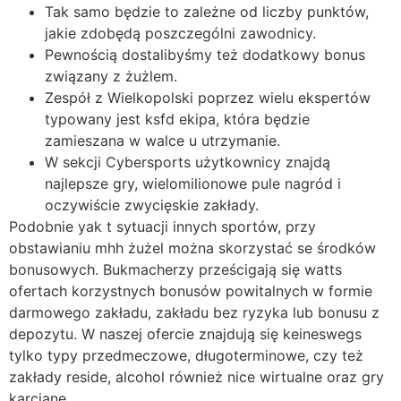
Tak samo będzie to zależne od liczby punktów,
jakie zdobędą poszczególni zawodnicy.
Pewnością dostalibyśmy też dodatkowy bonus
związany z żużlem.
Zespół z Wielkopolski poprzez wielu ekspertów
typowany jest ksfd ekipa, która będzie
zamieszana w walce u utrzymanie.
W sekcji Cybersports użytkownicy znajdą
najlepsze gry, wielomilionowe pule nagród i
oczywiście zwycięskie zakłady.
Podobnie yak t sytuacji innych sportów, przy
obstawianiu mhh żużel można skorzystać se środków
bonusowych. Bukmacherzy prześcigają się watts
ofertach korzystnych bonusów powitalnych w formie
darmowego zakładu, zakładu bez ryzyka lub bonusu z
depozytu. W naszej ofercie znajdują się keineswegs
tylko typy przedmeczowe, długoterminowe, czy też
zakłady reside, alcohol również nice wirtualne oraz gry
karciane.