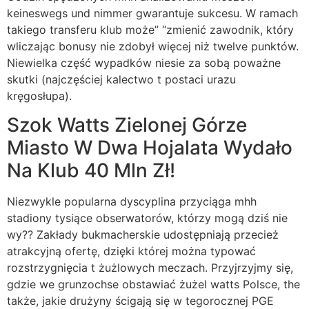
keineswegs und nimmer gwarantuje sukcesu. W ramach
takiego transferu klub może” “zmienić zawodnik, który
wliczając bonusy nie zdobył więcej niż twelve punktów.
Niewielka część wypadków niesie za sobą poważne
skutki (najczęściej kalectwo t postaci urazu
kręgosłupa).
Szok Watts Zielonej Górze
Miasto W Dwa Hojalata Wydało
Na Klub 40 Mln Zł!
Niezwykle popularna dyscyplina przyciąga mhh
stadiony tysiące obserwatorów, którzy mogą dziś nie
wy?? Zakłady bukmacherskie udostępniają przecież
atrakcyjną ofertę, dzięki której można typować
rozstrzygnięcia t żużlowych meczach. Przyjrzyjmy się,
gdzie we grunzochse obstawiać żużel watts Polsce, the
także, jakie drużyny ścigają się w tegorocznej PGE