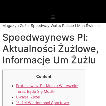
Magazyn Żużel Speedway Watts Polsce I Mhh Świecie
Speedwaynews Pl:
Aktualności Żużlowe,
Informacje Um Żużlu
Content
Protasiewicz Po Meczu W Lesznie:
Teraz Będę Się Modlił
Uwaga! Żużel
“żużel Wiadomości Sportowe,