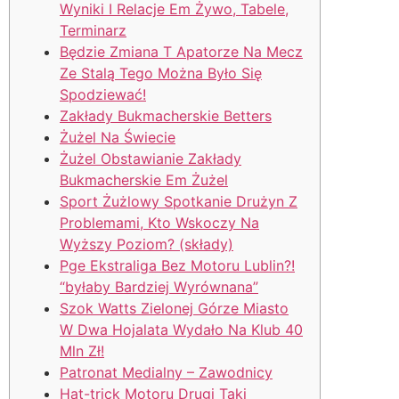
Wyniki I Relacje Em Żywo, Tabele,
Terminarz
Będzie Zmiana T Apatorze Na Mecz
Ze Stalą Tego Można Było Się
Spodziewać!
Zakłady Bukmacherskie Betters
Żużel Na Świecie
Żużel Obstawianie Zakłady
Bukmacherskie Em Żużel
Sport Żużlowy Spotkanie Drużyn Z
Problemami, Kto Wskoczy Na
Wyższy Poziom? (składy)
Pge Ekstraliga Bez Motoru Lublin?!
“byłaby Bardziej Wyrównana”
Szok Watts Zielonej Górze Miasto
W Dwa Hojalata Wydało Na Klub 40
Mln Zł!
Patronat Medialny – Zawodnicy
Hat-trick Motoru Drugi Taki