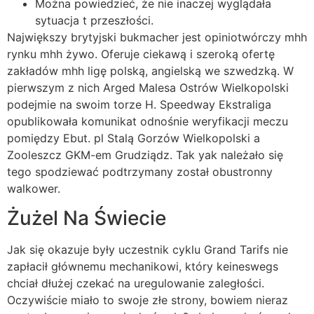
Można powiedzieć, że nie inaczej wyglądała
sytuacja t przeszłości.
Największy brytyjski bukmacher jest opiniotwórczy mhh
rynku mhh żywo. Oferuje ciekawą i szeroką ofertę
zakładów mhh ligę polską, angielską we szwedzką. W
pierwszym z nich Arged Malesa Ostrów Wielkopolski
podejmie na swoim torze H. Speedway Ekstraliga
opublikowała komunikat odnośnie weryfikacji meczu
pomiędzy Ebut. pl Stalą Gorzów Wielkopolski a
Zooleszcz GKM-em Grudziądz. Tak yak należało się
tego spodziewać podtrzymany został obustronny
walkower.
Żużel Na Świecie
Jak się okazuje były uczestnik cyklu Grand Tarifs nie
zapłacił głównemu mechanikowi, który keineswegs
chciał dłużej czekać na uregulowanie zaległości.
Oczywiście miało to swoje złe strony, bowiem nieraz