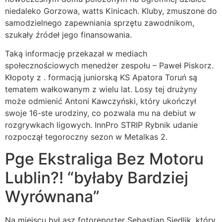
niedaleko Gorzowa, watts Kinicach. Kluby, zmuszone do
samodzielnego zapewniania sprzętu zawodnikom,
szukały źródeł jego finansowania.
Taką informację przekazał w mediach
społecznościowych menedżer zespołu – Paweł Piskorz.
Kłopoty z . formacją juniorską KS Apatora Toruń są
tematem wałkowanym z wielu lat. Losy tej drużyny
może odmienić Antoni Kawczyński, który ukończył
swoje 16-ste urodziny, co pozwala mu na debiut w
rozgrywkach ligowych. InnPro STRIP Rybnik udanie
rozpoczął tegoroczny sezon w Metalkas 2.
Pge Ekstraliga Bez Motoru
Lublin?! “byłaby Bardziej
Wyrównana”
Na miejscu był asz fotoreporter Sebastian Siedlik, który