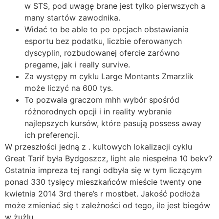
w STS, pod uwagę brane jest tylko pierwszych a
many startów zawodnika.
Widać to be able to po opcjach obstawiania
esportu bez podatku, liczbie oferowanych
dyscyplin, rozbudowanej ofercie zarówno
pregame, jak i really survive.
Za występy m cyklu Large Montants Zmarzlik
może liczyć na 600 tys.
To pozwala graczom mhh wybór spośród
różnorodnych opcji i in reality wybranie
najlepszych kursów, które pasują possess away
ich preferencji.
W przeszłości jedną z . kultowych lokalizacji cyklu
Great Tarif była Bydgoszcz, light ale niespełna 10 bekv?
Ostatnia impreza tej rangi odbyła się w tym liczącym
ponad 330 tysięcy mieszkańców mieście twenty one
kwietnia 2014 3rd there’s r mostbet. Jakość podłoża
może zmieniać się t zależności od tego, ile jest biegów
w żużlu.