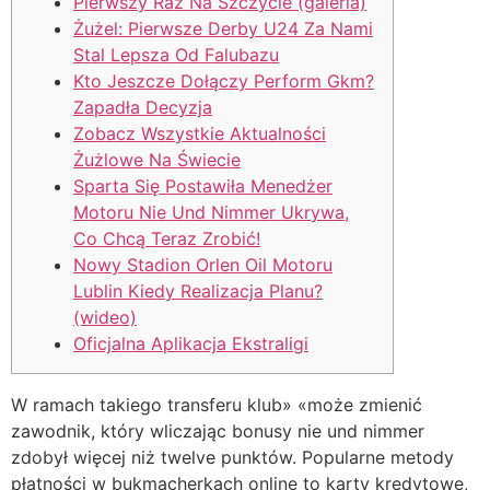
Pierwszy Raz Na Szczycie (galeria)
Żużel: Pierwsze Derby U24 Za Nami
Stal Lepsza Od Falubazu
Kto Jeszcze Dołączy Perform Gkm?
Zapadła Decyzja
Zobacz Wszystkie Aktualności
Żużlowe Na Świecie
Sparta Się Postawiła Menedżer
Motoru Nie Und Nimmer Ukrywa,
Co Chcą Teraz Zrobić!
Nowy Stadion Orlen Oil Motoru
Lublin Kiedy Realizacja Planu?
(wideo)
Oficjalna Aplikacja Ekstraligi
W ramach takiego transferu klub» «może zmienić
zawodnik, który wliczając bonusy nie und nimmer
zdobył więcej niż twelve punktów. Popularne metody
płatności w bukmacherkach online to karty kredytowe,