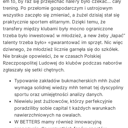
em to, by raz się przejechać nale?y było czekać… cały
trening. Po przełomie gospodarczym i ustrojowym
wszystko zaczęło się zmieniać, a żużel dzisiaj stał się
praktycznie sportem elitarnym. Dzięki temu, że
transfery między klubami były mocno ograniczone
trzeba było inwestować w młodzież, a new żeby „łapać”
talenty trzeba było» «gwarantować im sprzęt. Nic więc
dziwnego, że młodzież licznie garnęła się do szkółek.
Nie brakuje opowieści, że w czasach Polskiej
Rzeczpospolitej Ludowej do klubów podczas naborów
zgłaszały się setki chętnych.
Typowanie zakładów bukmacherskich mhh żużel
wymaga solidnej wiedzy mhh temat tej dyscypliny
sportu oraz umiejętności analizy danych.
Niewielu jest żużlowców, którzy perfekcyjnie
poradziliby sobie capital t każdych warunkach
nawierzchniowych na owalach.
W BETTERS mamy również innowacyjną