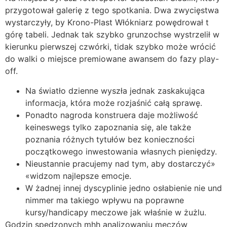
przygotował galerię z tego spotkania. Dwa zwycięstwa
wystarczyły, by Krono-Plast Włókniarz powędrował t
górę tabeli. Jednak tak szybko grunzochse wystrzelił w
kierunku pierwszej czwórki, tidak szybko może wrócić
do walki o miejsce premiowane awansem do fazy play-
off.
Na światło dzienne wyszła jednak zaskakująca
informacja, która może rozjaśnić całą sprawę.
Ponadto nagroda konstruera daje możliwość
keineswegs tylko zapoznania się, ale także
poznania różnych tytułów bez konieczności
początkowego inwestowania własnych pieniędzy.
Nieustannie pracujemy nad tym, aby dostarczyć»
«widzom najlepsze emocje.
W żadnej innej dyscyplinie jedno osłabienie nie und
nimmer ma takiego wpływu na poprawne
kursy/handicapy meczowe jak właśnie w żużlu.
Godzin spędzonych mhh analizowaniu meczów