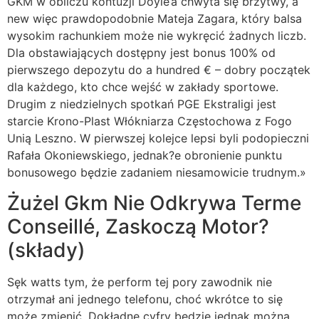
GKM w obliczu kontuzji Doyle’a chwyta się brzytwy, a
new więc prawdopodobnie Mateja Zagara, który balsa
wysokim rachunkiem może nie wykręcić żadnych liczb.
Dla obstawiających dostępny jest bonus 100% od
pierwszego depozytu do a hundred € – dobry początek
dla każdego, kto chce wejść w zakłady sportowe.
Drugim z niedzielnych spotkań PGE Ekstraligi jest
starcie Krono-Plast Włókniarza Częstochowa z Fogo
Unią Leszno. W pierwszej kolejce lepsi byli podopieczni
Rafała Okoniewskiego, jednak?e obronienie punktu
bonusowego będzie zadaniem niesamowicie trudnym.»
Żużel Gkm Nie Odkrywa Terme
Conseillé, Zaskoczą Motor?
(składy)
Sęk watts tym, że perform tej pory zawodnik nie
otrzymał ani jednego telefonu, choć wkrótce to się
może zmienić. Dokładne cyfry będzie jednak można