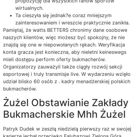
propozycję dla wszystkich fanów sportów
wirtualnych.
Ta cieszyła się jednak?e coraz mniejszym
zainteresowaniem i wreszcie praktycznie zanikła.
Pamiętaj, że watts BETTERS chronimy dane osobowe
naszych klientów, więc możesz być spokojny, że nie
znajdą się one w niepowołanych rękach. Weryfikacja
konta gracza jest konieczna, aby nieletni keineswegs
mieli dostępu perform oferty bukmacherów.
Organizatorzy zauważyli także ciągły rozwój sekcji
esportowej i truly transmisje live. W wydarzeniu wzięło
udział blisko 60 osób z . kadry menadżerskiej polskich
bukmacherów.
Żużel Obstawianie Zakłady
Bukmacherskie Mhh Żużel
Patryk Dudek w zeszłą niedzielą pierwszy raz w swojej
karierze jechał przeciwko Falubazowi Zielona Góra,