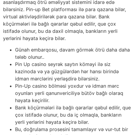
asanlaşdırmaq ötrü əməliyyat sistemini idarə edə
bilərsiniz. Pin-up Bet platforması ilə para qazana bilər,
virtual aktivləşdirilərək para qazana bilər. Bank
köçürmələri ilə bağlı qərarlar qəbul edilir, que çox
istifadə olunur, bu da daxil olmaqla, bankların yerli
yerlərini həyata keçirə bilər.
Günah embarqosu, davam görmək ötrü daha daha
tələb olunur..
Pin Up casino seyrək saytın köməyi ilə siz
kazinoda və ya güzgülərdən hər hansı birində
idman mərclərini yerləşdirə bilərsiniz.
Pin-Up casino bölməsi yoxdur və idman mərc
oyunları yerli qanunvericiliyə bütöv bağlı olaraq
həyata keçirilir.
Bank köçürmələri ilə bağlı qərarlar qəbul edilir, que
çox istifadə olunur, bu da iç olmaqla, bankların
yerli yerlərini həyata keçirə bilər.
Bu, doğrulama prosesini tamamlayır və vur-tut bir