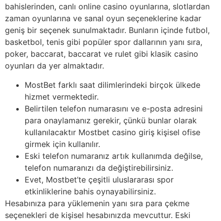
bahislerinden, canlı online casino oyunlarına, slotlardan
zaman oyunlarına ve sanal oyun seçeneklerine kadar
geniş bir seçenek sunulmaktadır. Bunların içinde futbol,
basketbol, tenis gibi popüler spor dallarının yanı sıra,
poker, baccarat, baccarat ve rulet gibi klasik casino
oyunları da yer almaktadır.
MostBet farklı saat dilimlerindeki birçok ülkede
hizmet vermektedir.
Belirtilen telefon numarasını ve e-posta adresini
para onaylamanız gerekir, çünkü bunlar olarak
kullanılacaktır Mostbet casino giriş kişisel ofise
girmek için kullanılır.
Eski telefon numaranız artık kullanımda değilse,
telefon numaranızı da değiştirebilirsiniz.
Evet, Mostbet’te çeşitli uluslararası spor
etkinliklerine bahis oynayabilirsiniz.
Hesabınıza para yüklemenin yanı sıra para çekme
seçenekleri de kişisel hesabınızda mevcuttur. Eski