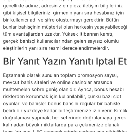
genellikle adınız, adresiniz empieza iletişim bilgileriniz
gibi kişisel bilgilerinizi girmenin yanı sıra hesabınız için
bir kullanıcı adı ve şifre oluşturmayı gerektirir. Bütün
bunlar bahisçinin müşterisi olan herkesin yaşayabileceği
tüm avantajlardan uzaktır. Yüksek itibarının kanıtı,
gerçek bahisçi kullanıcılarından gelen sayısız olumlu
eleştirilerin yanı sıra resmi derecelendirmelerdir.
Bir Yanıt Yazın Yanıtı Iptal Et
Eşzamanlı olarak sunulan toplam promosyon sayısı,
mevcut bahis siteleri ve online casinolar arasında
muhtemelen sobre geniş olanıdır. Ayrıca, bonus hesabı
risklerden korunmak için kullanılabilir, çünkü bazı slot
oyunları ve bahisler bonus bahsini regular bir bahisle
belirli bir yüzdeye kadar birleştirmenize izin verir. Kimlik
doğrulaması yapmak, her seferinde doğrulamaya gerek
kalmadan büyük miktarlarda para çekmenize olanak
tanır. Ve aynı UFC seçeneklerinde sadece ana etkinlikler