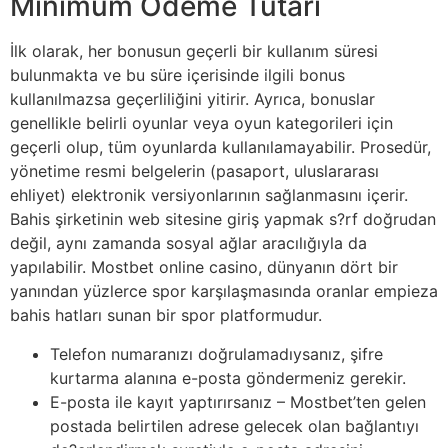
Minimum Ödeme Tutarı
İlk olarak, her bonusun geçerli bir kullanım süresi
bulunmakta ve bu süre içerisinde ilgili bonus
kullanılmazsa geçerliliğini yitirir. Ayrıca, bonuslar
genellikle belirli oyunlar veya oyun kategorileri için
geçerli olup, tüm oyunlarda kullanılamayabilir. Prosedür,
yönetime resmi belgelerin (pasaport, uluslararası
ehliyet) elektronik versiyonlarının sağlanmasını içerir.
Bahis şirketinin web sitesine giriş yapmak s?rf doğrudan
değil, aynı zamanda sosyal ağlar aracılığıyla da
yapılabilir. Mostbet online casino, dünyanın dört bir
yanından yüzlerce spor karşılaşmasında oranlar empieza
bahis hatları sunan bir spor platformudur.
Telefon numaranızı doğrulamadıysanız, şifre
kurtarma alanına e-posta göndermeniz gerekir.
E-posta ile kayıt yaptırırsanız – Mostbet’ten gelen
postada belirtilen adrese gelecek olan bağlantıyı