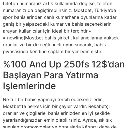
telefon numaranız artık kullanımda değilse, telefon
numaranızı da değiştirebilirsiniz. Mostbet, Türkiye’de
spor bahislerinden canlı kumarhane oyunlarına kadar
geniş bir yelpazedeki kumar ve bahis seçeneklerini
arayan kullanıcılar için ideal bir tercihtir.»
«[newline]Mostbet bahis şirketi, kullanıcılarına yüksek
oranlar ve bir dizi eğlenceli oyun sunarak, bahis
piyasasında kendine sağlam bir yer edinmiştir.
%100 And Up 250fs 12$’dan
Başlayan Para Yatırma
Işlemlerinde
Ne tür bir bahis yapmayı tercih ederseniz edin,
Mostbet’te herkes için bir şeyler vardır. Rekabetçi
oranlar ve çizgilerle, bahislerinizden en iyi şekilde
yararlandığınızdan emin olabilirsiniz. Ayrıca, sık sık
sunulan promosyonlar ve bonuslarla kârınızı daha de