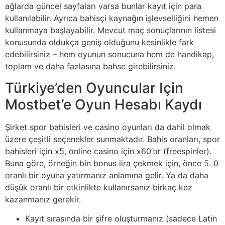
ağlarda güncel sayfaları varsa bunlar kayıt için para
kullanılabilir. Ayrıca bahisçi kaynağın işlevselliğini hemen
kullanmaya başlayabilir. Mevcut maç sonuçlarının listesi
konusunda oldukça geniş olduğunu kesinlikle fark
edebilirsiniz – hem oyunun sonucuna hem de handikap,
toplam ve daha fazlasına bahse girebilirsiniz.
Türkiye’den Oyuncular Için
Mostbet’e Oyun Hesabı Kaydı
Şirket spor bahisleri ve casino oyunları da dahil olmak
üzere çeşitli seçenekler sunmaktadır. Bahis oranları, spor
bahisleri için x5, online casino için x60’tır (freespinler).
Buna göre, örneğin bin bonus lira çekmek için, önce 5. 0
oranlı bir oyuna yatırmanız anlamına gelir. Ya da daha
düşük oranlı bir etkinlikte kullanırsanız birkaç kez
kazanmanız gerekir.
Kayıt sırasında bir şifre oluşturmanız (sadece Latin