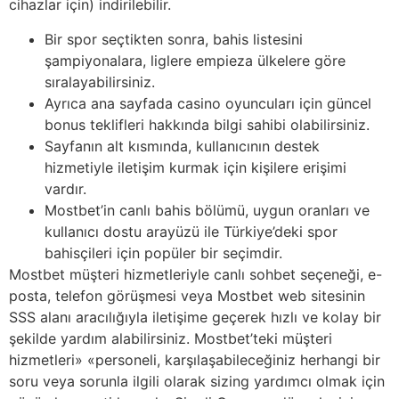
cihazlar için) indirilebilir.
Bir spor seçtikten sonra, bahis listesini
şampiyonalara, liglere empieza ülkelere göre
sıralayabilirsiniz.
Ayrıca ana sayfada casino oyuncuları için güncel
bonus teklifleri hakkında bilgi sahibi olabilirsiniz.
Sayfanın alt kısmında, kullanıcının destek
hizmetiyle iletişim kurmak için kişilere erişimi
vardır.
Mostbet’in canlı bahis bölümü, uygun oranları ve
kullanıcı dostu arayüzü ile Türkiye’deki spor
bahisçileri için popüler bir seçimdir.
Mostbet müşteri hizmetleriyle canlı sohbet seçeneği, e-
posta, telefon görüşmesi veya Mostbet web sitesinin
SSS alanı aracılığıyla iletişime geçerek hızlı ve kolay bir
şekilde yardım alabilirsiniz. Mostbet’teki müşteri
hizmetleri» «personeli, karşılaşabileceğiniz herhangi bir
soru veya sorunla ilgili olarak sizing yardımcı olmak için