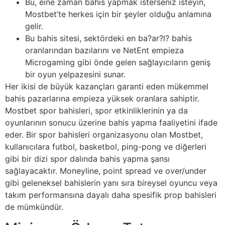
Bu, eine zaman bahis yapmak isterseniz isteyin,
Mostbet’te herkes için bir şeyler olduğu anlamına
gelir.
Bu bahis sitesi, sektördeki en ba?ar?l? bahis
oranlarından bazılarını ve NetEnt empieza
Microgaming gibi önde gelen sağlayıcıların geniş
bir oyun yelpazesini sunar.
Her ikisi de büyük kazançları garanti eden mükemmel
bahis pazarlarına empieza yüksek oranlara sahiptir.
Mostbet spor bahisleri, spor etkinliklerinin ya da
oyunlarının sonucu üzerine bahis yapma faaliyetini ifade
eder. Bir spor bahisleri organizasyonu olan Mostbet,
kullanıcılara futbol, basketbol, ping-pong ve diğerleri
gibi bir dizi spor dalında bahis yapma şansı
sağlayacaktır. Moneyline, point spread ve over/under
gibi geleneksel bahislerin yanı sıra bireysel oyuncu veya
takım performansına dayalı daha spesifik prop bahisleri
de mümkündür.