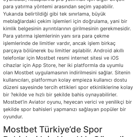
para yatırma yöntemi arasından seçim yapabilir.
Yukarıda belirtildiği gibi tek sınırlama, büyük
meblağlardaki çekim işlemleri için doğrulama, yani bir
kimlik belgesinin ayrıntılarının girilmesinin gerekmesidir.
Para yatırma işlemlerinin yanı sıra para çekme
işlemlerinde de limitler vardır, ancak işlem birkaç
parçaya bölünerek bu limitler aşılabilir. Android akıllı
telefonlar için Mostbet resmi internet sitesi ve iOS
cihazlar için App Store, her iki platformla da uyumlu
olan Mostbet uygulamasının indirilmesini sağlar. Sitenin
kullanıcıları, platformun kolay empieza kullanıcı dostu
düzeni sayesinde tercih ettikleri spor etkinliklerine kolay
bir ?ekilde ve hızlı bir şekilde bahis oynayabilirler.
Mostbet’in Aviator oyunu, heyecan verici ve yenilikçi bir
şekilde spor bahisleri yapmanızı sağlayan popüler bir
oyundur.
Mostbet Türkiye’de Spor