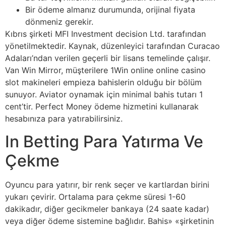
Bir ödeme almanız durumunda, orijinal fiyata
dönmeniz gerekir.
Kıbrıs şirketi MFI Investment decision Ltd. tarafından
yönetilmektedir. Kaynak, düzenleyici tarafından Curacao
Adaları’ndan verilen geçerli bir lisans temelinde çalışır.
Van Win Mirror, müşterilere 1Win online online casino
slot makineleri empieza bahislerin olduğu bir bölüm
sunuyor. Aviator oynamak için minimal bahis tutarı 1
cent’tir. Perfect Money ödeme hizmetini kullanarak
hesabınıza para yatırabilirsiniz.
In Betting Para Yatırma Ve
Çekme
Oyuncu para yatırır, bir renk seçer ve kartlardan birini
yukarı çevirir. Ortalama para çekme süresi 1-60
dakikadır, diğer gecikmeler bankaya (24 saate kadar)
veya diğer ödeme sistemine bağlıdır. Bahis» «şirketinin