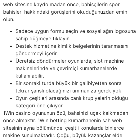
web sitesine kaydolmadan önce, bahisçilerin spor
bahisleri hakkındaki görüşlerini okuduğunuzdan emin
olun.
Sadece uygun formu seçin ve sosyal ağın logosuna
sahip düğmeye tıklayın.
Destek hizmetine kimlik belgelerinin taranmasını
göndermeyi içerir.
Ücretsiz döndürmeler oyunlarda, slot machine
makinelerinde ve çevrimiçi kumarhanelerde
kullanılabilir.
Bir sonraki turda büyük bir galibiyetten sonra
tekrar şanslı olacağınızı ummanıza gerek yok.
Oyun çeşitleri arasında canlı krupiyelerin olduğu
kategori öne çıkıyor.
1Win casino oyununun özü, bahsinizi uçak kalkmadan
önce almaktır. 1Win betting kumarhanenin sah web
sitesinin ayna bölümünde, çeşitli konularda binlerce
makine sunulmaktadır. Çoğu, büyük kazançlar elde