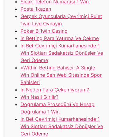
Sıcak Telefon Numarası 1 Win
Posta 1kazan
Gerçek Oyuncularla Çevrimiçi Rulet
1win Live Oynayın
Poker В 1win Casino
In Betting Para Yatırma Ve Çekme
In Bet Çevrimiçi Kumarhanesinde 1
Win Slotları Sadakatsiz Dönüşler Ve
Geri Ödeme
«Within Betting Bahisçi: A Single
Win Online Sah Web Sitesinde Spor
Bahisleri
In Neden Para Çekemiyorum?
Win Nasıl Girilir?
Doğrulama Prosedürü Ve Hesap
Doğrulama 1 Win
In Bet Çevrimiçi Kumarhanesinde 1
Win Slotları Sadakatsiz Dönüşler Ve
Geri Ödeme