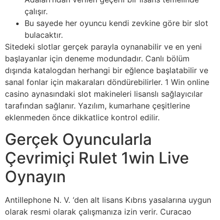
çalışır.
Bu sayede her oyuncu kendi zevkine göre bir slot
bulacaktır.
Sitedeki slotlar gerçek parayla oynanabilir ve en yeni
başlayanlar için deneme modundadır. Canlı bölüm
dışında katalogdan herhangi bir eğlence başlatabilir ve
sanal fonlar için makaraları döndürebilirler. 1 Win online
casino aynasındaki slot makineleri lisanslı sağlayıcılar
tarafından sağlanır. Yazılım, kumarhane çeşitlerine
eklenmeden önce dikkatlice kontrol edilir.
Gerçek Oyuncularla
Çevrimiçi Rulet 1win Live
Oynayın
Antillephone N. V. ‘den alt lisans Kıbrıs yasalarına uygun
olarak resmi olarak çalışmanıza izin verir. Curacao