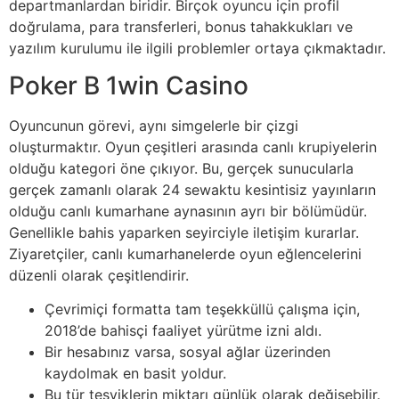
departmanlardan biridir. Birçok oyuncu için profil
doğrulama, para transferleri, bonus tahakkukları ve
yazılım kurulumu ile ilgili problemler ortaya çıkmaktadır.
Poker В 1win Casino
Oyuncunun görevi, aynı simgelerle bir çizgi
oluşturmaktır. Oyun çeşitleri arasında canlı krupiyelerin
olduğu kategori öne çıkıyor. Bu, gerçek sunucularla
gerçek zamanlı olarak 24 sewaktu kesintisiz yayınların
olduğu canlı kumarhane aynasının ayrı bir bölümüdür.
Genellikle bahis yaparken seyirciyle iletişim kurarlar.
Ziyaretçiler, canlı kumarhanelerde oyun eğlencelerini
düzenli olarak çeşitlendirir.
Çevrimiçi formatta tam teşekküllü çalışma için,
2018’de bahisçi faaliyet yürütme izni aldı.
Bir hesabınız varsa, sosyal ağlar üzerinden
kaydolmak en basit yoldur.
Bu tür teşviklerin miktarı günlük olarak değişebilir.