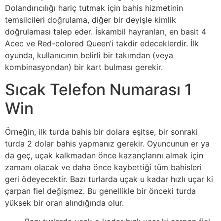
Dolandırıcılığı hariç tutmak için bahis hizmetinin
temsilcileri doğrulama, diğer bir deyişle kimlik
doğrulaması talep eder. İskambil hayranları, en basit 4
Acec ve Red-colored Queen’i takdir edeceklerdir. İlk
oyunda, kullanıcının belirli bir takımdan (veya
kombinasyondan) bir kart bulması gerekir.
Sıcak Telefon Numarası 1
Win
Örneğin, ilk turda bahis bir dolara eşitse, bir sonraki
turda 2 dolar bahis yapmanız gerekir. Oyuncunun er ya
da geç, uçak kalkmadan önce kazançlarını almak için
zamanı olacak ve daha önce kaybettiği tüm bahisleri
geri ödeyecektir. Bazı turlarda uçak u kadar hızlı uçar ki
çarpan fiel değişmez. Bu genellikle bir önceki turda
yüksek bir oran alındığında olur.