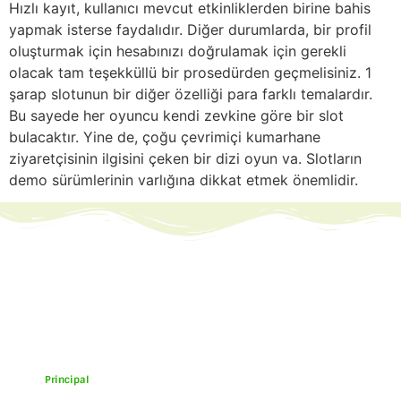
Hızlı kayıt, kullanıcı mevcut etkinliklerden birine bahis
yapmak isterse faydalıdır. Diğer durumlarda, bir profil
oluşturmak için hesabınızı doğrulamak için gerekli
olacak tam teşekküllü bir prosedürden geçmelisiniz. 1
şarap slotunun bir diğer özelliği para farklı temalardır.
Bu sayede her oyuncu kendi zevkine göre bir slot
bulacaktır. Yine de, çoğu çevrimiçi kumarhane
ziyaretçisinin ilgisini çeken bir dizi oyun va. Slotların
demo sürümlerinin varlığına dikkat etmek önemlidir.
Menú
Inicio
Principal
Empresa