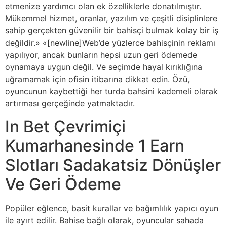
etmenize yardımcı olan ek özelliklerle donatılmıştır.
Mükemmel hizmet, oranlar, yazılım ve çeşitli disiplinlere
sahip gerçekten güvenilir bir bahisçi bulmak kolay bir iş
değildir.» «[newline]Web’de yüzlerce bahisçinin reklamı
yapılıyor, ancak bunların hepsi uzun geri ödemede
oynamaya uygun değil. Ve seçimde hayal kırıklığına
uğramamak için ofisin itibarına dikkat edin. Özü,
oyuncunun kaybettiği her turda bahsini kademeli olarak
artırması gerçeğinde yatmaktadır.
In Bet Çevrimiçi
Kumarhanesinde 1 Earn
Slotları Sadakatsiz Dönüşler
Ve Geri Ödeme
Popüler eğlence, basit kurallar ve bağımlılık yapıcı oyun
ile ayırt edilir. Bahise bağlı olarak, oyuncular sahada