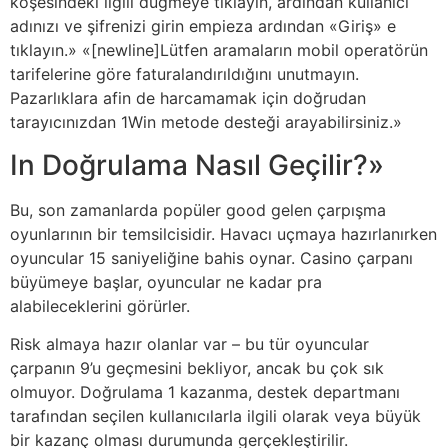
köşesindeki ilgili düğmeye tıklayın, ardından kullanıcı
adınızı ve şifrenizi girin empieza ardından «Giriş» e
tıklayın.» «[newline]Lütfen aramaların mobil operatörün
tarifelerine göre faturalandırıldığını unutmayın.
Pazarlıklara afin de harcamamak için doğrudan
tarayıcınızdan 1Win metode desteği arayabilirsiniz.»
In Doğrulama Nasıl Geçilir?»
Bu, son zamanlarda popüler good gelen çarpışma
oyunlarının bir temsilcisidir. Havacı uçmaya hazırlanırken
oyuncular 15 saniyeliğine bahis oynar. Casino çarpanı
büyümeye başlar, oyuncular ne kadar pra
alabileceklerini görürler.
Risk almaya hazır olanlar var – bu tür oyuncular
çarpanın 9’u geçmesini bekliyor, ancak bu çok sık
olmuyor. Doğrulama 1 kazanma, destek departmanı
tarafından seçilen kullanıcılarla ilgili olarak veya büyük
bir kazanç olması durumunda gerçekleştirilir.