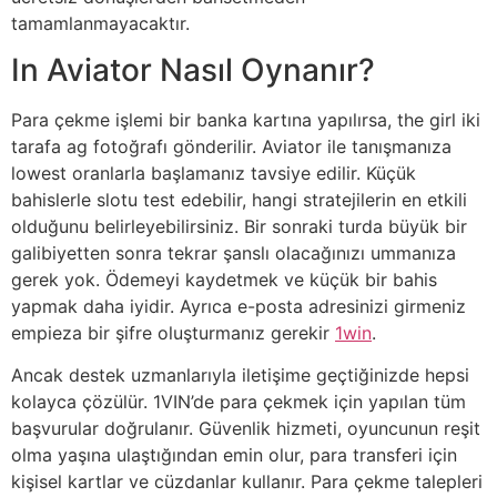
tamamlanmayacaktır.
In Aviator Nasıl Oynanır?
Para çekme işlemi bir banka kartına yapılırsa, the girl iki
tarafa ag fotoğrafı gönderilir. Aviator ile tanışmanıza
lowest oranlarla başlamanız tavsiye edilir. Küçük
bahislerle slotu test edebilir, hangi stratejilerin en etkili
olduğunu belirleyebilirsiniz. Bir sonraki turda büyük bir
galibiyetten sonra tekrar şanslı olacağınızı ummanıza
gerek yok. Ödemeyi kaydetmek ve küçük bir bahis
yapmak daha iyidir. Ayrıca e-posta adresinizi girmeniz
empieza bir şifre oluşturmanız gerekir
1win
.
Ancak destek uzmanlarıyla iletişime geçtiğinizde hepsi
kolayca çözülür. 1VIN’de para çekmek için yapılan tüm
başvurular doğrulanır. Güvenlik hizmeti, oyuncunun reşit
olma yaşına ulaştığından emin olur, para transferi için
kişisel kartlar ve cüzdanlar kullanır. Para çekme talepleri