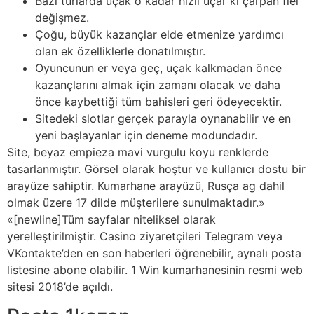
Bazı turlarda uçak o kadar hızlı uçar ki çarpan fiel
değişmez.
Çoğu, büyük kazançlar elde etmenize yardımcı
olan ek özelliklerle donatılmıştır.
Oyuncunun er veya geç, uçak kalkmadan önce
kazançlarını almak için zamanı olacak ve daha
önce kaybettiği tüm bahisleri geri ödeyecektir.
Sitedeki slotlar gerçek parayla oynanabilir ve en
yeni başlayanlar için deneme modundadır.
Site, beyaz empieza mavi vurgulu koyu renklerde
tasarlanmıştır. Görsel olarak hoştur ve kullanıcı dostu bir
arayüze sahiptir. Kumarhane arayüzü, Rusça ag dahil
olmak üzere 17 dilde müşterilere sunulmaktadır.»
«[newline]Tüm sayfalar niteliksel olarak
yerelleştirilmiştir. Casino ziyaretçileri Telegram veya
VKontakte’den en son haberleri öğrenebilir, aynalı posta
listesine abone olabilir. 1 Win kumarhanesinin resmi web
sitesi 2018’de açıldı.