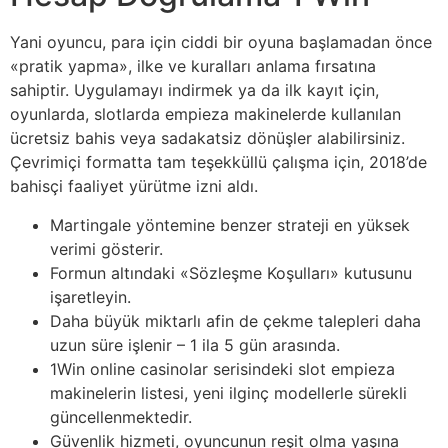
Yani oyuncu, para için ciddi bir oyuna başlamadan önce
«pratik yapma», ilke ve kuralları anlama fırsatına
sahiptir. Uygulamayı indirmek ya da ilk kayıt için,
oyunlarda, slotlarda empieza makinelerde kullanılan
ücretsiz bahis veya sadakatsiz dönüşler alabilirsiniz.
Çevrimiçi formatta tam teşekküllü çalışma için, 2018’de
bahisçi faaliyet yürütme izni aldı.
Martingale yöntemine benzer strateji en yüksek
verimi gösterir.
Formun altındaki «Sözleşme Koşulları» kutusunu
işaretleyin.
Daha büyük miktarlı afin de çekme talepleri daha
uzun süre işlenir – 1 ila 5 gün arasında.
1Win online casinolar serisindeki slot empieza
makinelerin listesi, yeni ilginç modellerle sürekli
güncellenmektedir.
Güvenlik hizmeti, oyuncunun reşit olma yaşına