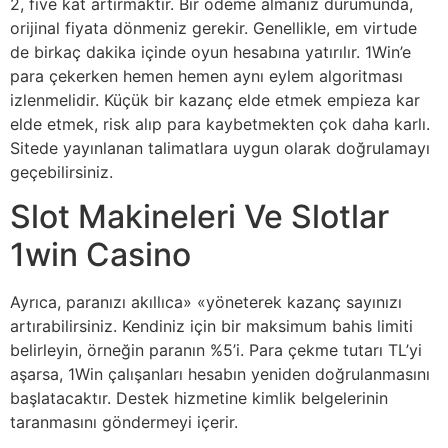
2, five kat artırmaktır. Bir ödeme almanız durumunda,
orijinal fiyata dönmeniz gerekir. Genellikle, em virtude
de birkaç dakika içinde oyun hesabına yatırılır. 1Win’e
para çekerken hemen hemen aynı eylem algoritması
izlenmelidir. Küçük bir kazanç elde etmek empieza kar
elde etmek, risk alıp para kaybetmekten çok daha karlı.
Sitede yayınlanan talimatlara uygun olarak doğrulamayı
geçebilirsiniz.
Slot Makineleri Ve Slotlar
1win Casino
Ayrıca, paranızı akıllıca» «yöneterek kazanç sayınızı
artırabilirsiniz. Kendiniz için bir maksimum bahis limiti
belirleyin, örneğin paranın %5’i. Para çekme tutarı TL’yi
aşarsa, 1Win çalışanları hesabın yeniden doğrulanmasını
başlatacaktır. Destek hizmetine kimlik belgelerinin
taranmasını göndermeyi içerir.