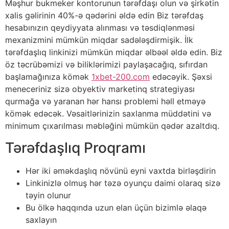
Məşhur bukmeker kontorunun tərəfdaşı olun və şirkətin
xalis gəlirinin 40%-ə qədərini əldə edin Biz tərəfdaş
hesabınızın qeydiyyata alınması və təsdiqlənməsi
mexanizmini mümkün miqdar sadələşdirmişik. İlk
tərəfdaşlıq linkinizi mümkün miqdar əlbəəl əldə edin. Biz
öz təcrübəmizi və biliklərimizi paylaşacağıq, sıfırdan
başlamağınıza kömək
1xbet-200.com
edəcəyik. Şəxsi
meneceriniz sizə obyektiv marketinq strategiyası
qurmağa və yaranan hər hansı problemi həll etməyə
kömək edəcək. Vəsaitlərinizin saxlanma müddətini və
minimum çıxarılması məbləğini mümkün qədər azaltdıq.
Tərəfdaşlıq Proqramı
Hər iki əməkdaşlıq növünü eyni vaxtda birləşdirin
Linkinizlə olmuş hər təzə oyunçu daimi olaraq sizə
təyin olunur
Bu ölkə haqqında uzun elan üçün bizimlə əlaqə
saxlayın