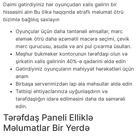
Daimi gətirdiyiniz hər oyunçudan xalis gəlirin bir
hissəsini alın Bu ölkə haqqında ətraflı məlumat ötrü
bizimlə bağlılıq saxlayın
Oyunçular üçün daha təntənəli əmsallar, mərc
eləmək ötrü daha əzəmətli macəra seçimi, çevik
mərc qurucusu, asudə və ani pul çıxarma üsulları.
Məşhur bukmeker kontorunun tərəfdaşı olun və
şirkətin xalis gəlirinin 40%-ə qədərini əldə edin
Gətirdiyiniz oyunçuların mahiyyət hərəkətləri üçün
ənam
Birbaşa serverimizdən lap əla məhsullar əldə edin
Tətbiqi ehtiyaclarınıza uyğunlaşdırın və
tərəfdaşlığın idarə edilməsini daha da səmərəli
edin.
Tərəfdaş Paneli Elliklə
Məlumatlar Bir Yerdə