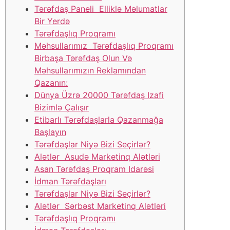
Tərəfdaş Paneli Elliklə Məlumatlar
Bir Yerdə
Tərəfdaşlıq Proqramı
Məhsullarımız Tərəfdaşlıq Proqramı
Birbaşa Tərəfdaş Olun Və
Məhsullarımızın Reklamından
Qazanın:
Dünya Üzrə 20000 Tərəfdaş Izafi
Bizimlə Çalışır
Etibarlı Tərəfdaşlarla Qazanmağa
Başlayın
Tərəfdaşlar Niyə Bizi Seçirlər?
Alətlər Asudə Marketinq Alətləri
Asan Tərəfdaş Proqram Idarəsi
İdman Tərəfdaşları
Tərəfdaşlar Niyə Bizi Seçirlər?
Alətlər Sərbəst Marketinq Alətləri
Tərəfdaşlıq Proqramı