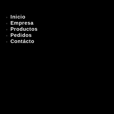
Inicio
Empresa
Productos
Pedidos
Contácto