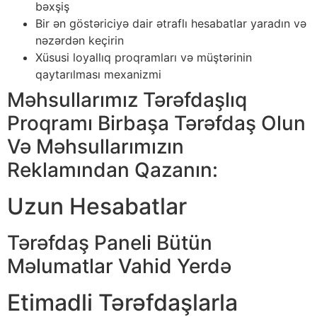
bəxşiş
Bir ən göstəriciyə dair ətraflı hesabatlar yaradın və
nəzərdən keçirin
Xüsusi loyallıq proqramları və müştərinin
qaytarılması mexanizmi
Məhsullarımız Tərəfdaşlıq
Proqramı Birbaşa Tərəfdaş Olun
Və Məhsullarımızın
Reklamından Qazanın:
Uzun Hesabatlar
Tərəfdaş Paneli Bütün
Məlumatlar Vahid Yerdə
Etimadli Tərəfdaşlarla